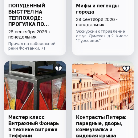
ПОЛУДЕННЫЙ
Мифы и легенды
ВЫСТРЕЛ НА
города
ТЕПЛОХОДЕ:
28 сентября 2026 •
ПРОГУЛКА ПО
понедельник
КАНАЛАМ
Экскурсии отправление
28 сентября 2026 •
ПЕТЕРБУРГА С
от ул. Думская, д.2. Киоск
понедельник
"Турсервис"
ДЕТЬМИ
Причал на набережной
реки Фонтанки, 71
Мастер класс
Контрасты Питера:
Витражный Фонарь
парадные, дворы,
в технике витража
коммуналка и
Тиффани
видовая крыша