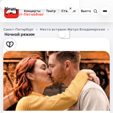
Меню
×
Концерты
Театр
Стендап
Выставки
Квест
Санкт-Петербург
Концерты
Санкт-Петербург
Место встречи: Метро Владимирская
Ночной режим
☀
☾
Театр
Стендап
Выставки
Квесты
Экскурсии
Спорт
События