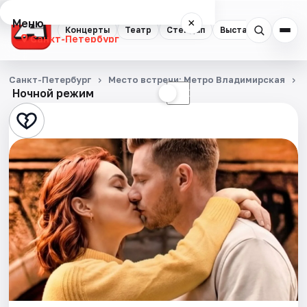
Меню
×
Концерты
Театр
Стендап
Выставки
Квест
Санкт-Петербург
Концерты
Санкт-Петербург
Место встречи: Метро Владимирская
Ночной режим
☀
☾
Театр
Стендап
Выставки
Квесты
Экскурсии
Спорт
События