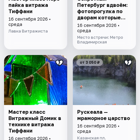
пайка витража
Петербург вдвоём:
Тиффани
фотопрогулка по
дворам которые
16 сентября 2026 •
знают только
среда
16 сентября 2026 •
местные
среда
Лавка Витражиста
Место встречи: Метро
Владимирская
от 3 050 ₽
Мастер класс
Рускеала —
Витражный Домик в
мраморное царство
технике витража
16 сентября 2026 •
Тиффани
среда
Казанская пл.
16 сентября 2026 •