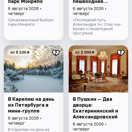
парк Монрепо
пешеходная
прогулка
6 августа 2026 •
6 августа 2026 •
четверг
четверг
Средневековый Выборг,
«Последний путь
парк Монрепо
Александра II»: Спас-на-
Крови с пешеходной
прогулкой
от 5 100 ₽
от 2 000 ₽
В Карелию на день
В Пушкин — Два
из Петербурга в
дворца:
мини-группе
Екатерининский и
Александровский
6 августа 2026 •
четверг
6 августа 2026 •
четверг
В Карелию на день из