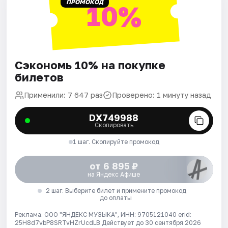
ПРОМОКОД
10%
Сэкономь 10% на покупке
билетов
Применили: 7 647 раз
Проверено: 1 минуту назад
DX749988
Скопировать
1 шаг. Скопируйте промокод
от 6 895 ₽
на Яндекс Афише
2 шаг. Выберите билет и примените промокод
до оплаты
Реклама. ООО "ЯНДЕКС МУЗЫКА", ИНН: 9705121040 erid:
25H8d7vbP8SRTvHZrUcdLB
Действует до 30 сентября 2026