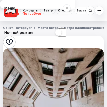
Меню
×
Концерты
Театр
Стендап
Выставки
Квест
Санкт-Петербург
Концерты
Санкт-Петербург
Место встречи: метро Василеостровская,
Ночной режим
☀
☾
Театр
Стендап
Выставки
Квесты
Экскурсии
Спорт
События