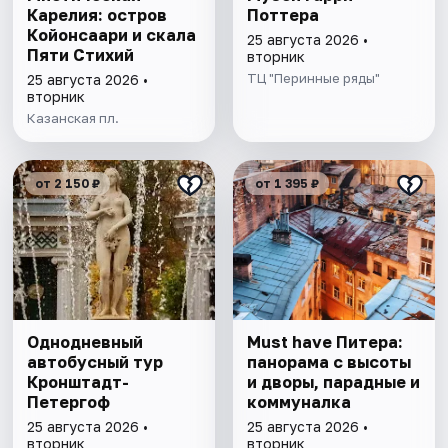
Карелия: остров
Поттера
Койонсаари и скала
25 августа 2026 •
Пяти Стихий
вторник
ТЦ "Перинные ряды"
25 августа 2026 •
вторник
Казанская пл.
от 2 150 ₽
от 1 395 ₽
Однодневный
Must have Питера:
автобусный тур
панорама с высоты
Кронштадт-
и дворы, парадные и
Петергоф
коммуналка
25 августа 2026 •
25 августа 2026 •
вторник
вторник