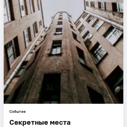
Города
Площадки
Артисты
Рейтинги
Событие
Секретные места