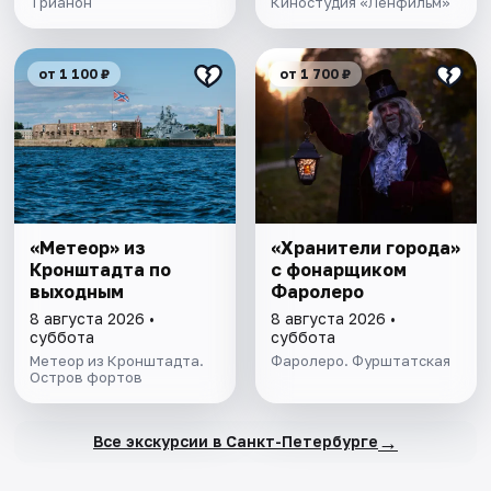
Трианон
Киностудия «Ленфильм»
от 1 100 ₽
от 1 700 ₽
«Метеор» из
«Хранители города»
Кронштадта по
с фонарщиком
выходным
Фаролеро
8 августа 2026 •
8 августа 2026 •
суббота
суббота
Метеор из Кронштадта.
Фаролеро. Фурштатская
Остров фортов
→
Все экскурсии в Санкт-Петербурге