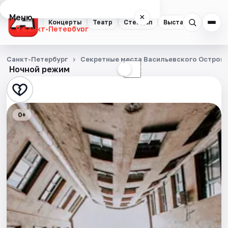
Меню
×
Концерты
Театр
Стендап
Выставки
Квест
Санкт-Петербург
Концерты
Санкт-Петербург
Секретные места Васильевского Остров
Ночной режим
☀
☾
Театр
Стендап
0+
Выставки
Квесты
Экскурсии
Спорт
События