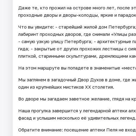
Даже те, кто прожил на острове много лет, после эт
проходные дворы и дворы-колодцы, яркие и парадок
Что вы увидите: - старейший жилой дом Петербурга;
лабиринт проходных дворов, где снимали «Улицы ра
- самую узкую улицу Петербурга; - архитектурные п
гида; - закрытые от других прохожих лестницы с с
плиткой, старинными скульптурами, дремлющими ка
На этом маршруте вы попадете в знаменитые «места
Мы заглянем в загадочный Двор Духов в доме, где ж
один из крупнейших мистиков XX столетия.
Во дворе мы загадаем заветное желание, глядя на к
Наша прогулка завершится у легендарной аптеки алх
фасад и услышим несколько её удивительных легенд
Обратите внимание: посещение аптеки Пеля не вход