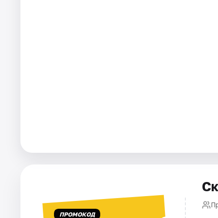
Города
Площадки
Артисты
Рейтинги
Ск
П
ПРОМОКОД