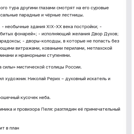
ого тура другими глазами смотрят на его суровые
сальные парадные и чёрные лестницы.
 - необычные здания XIX-XX века постройки; -
збитых фонарей»; - исполняющий желания Двор Духов;
арадоксы; - дворы-колодцы, в которые не попасть без
ияющими витражами, коваными перилами, метлахской
минами и мраморными ступенями.
 силы» мистической столицы России.
ил художник Николай Рерих – духовный искатель и
рошечный кусочек неба.
имика и провизора Пеля: разглядим её примечательный
.
ит в план