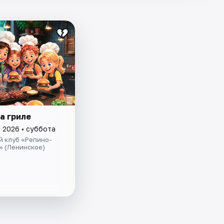
а гриле
а 2026 • суббота
й клуб «Репино-
» (Ленинское)