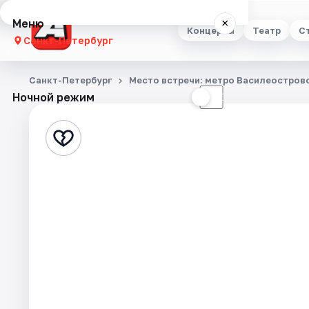
Меню
×
Концерты
Театр
С
Санкт-Петербург
Концерты
Санкт-Петербург
Место встречи: метро Василеостровс
Ночной режим
☀
☾
Театр
Стендап
Выставки
Квесты
Экскурсии
Спорт
События