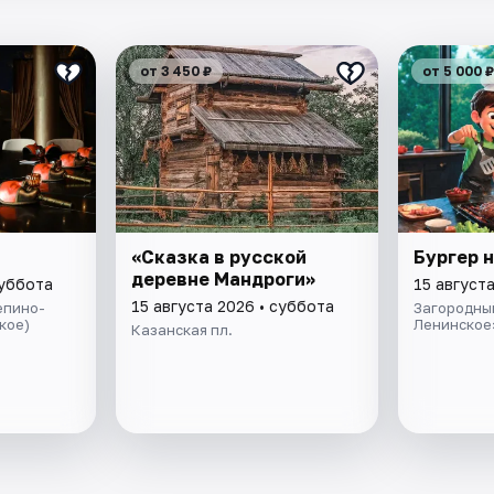
от 3 450 ₽
от 5 000 ₽
«Сказка в русской
Бургер н
деревне Мандроги»
суббота
15 август
15 августа 2026 • суббота
епино-
Загородны
кое)
Ленинское
Казанская пл.