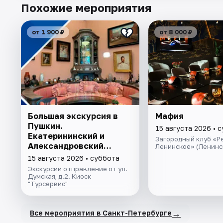
Похожие мероприятия
от 1 900 ₽
от 8 000 ₽
Большая экскурсия в
Мафия
Пушкин.
15 августа 2026 • 
Екатерининский и
Загородный клуб «Р
Александровский
Ленинское» (Ленинс
дворцы
15 августа 2026 • суббота
Экскурсии отправление от ул.
Думская, д.2. Киоск
"Турсервис"
→
Все мероприятия в Санкт-Петербурге