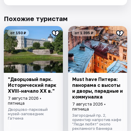
Похожие туристам
от 150 ₽
от 1 395 ₽
"Дворцовый парк.
Must have Питера:
Исторический парк
панорама с высоты
XVIII-начало XX в."
и дворы, парадные и
коммуналка
7 августа 2026 •
пятница
7 августа 2026 •
пятница
Дворцово-парковый
музей-заповедник
Загородный пр. 2,
Гатчина
ориентир напротив кафе
"Люди любят" около
рекламного баннера