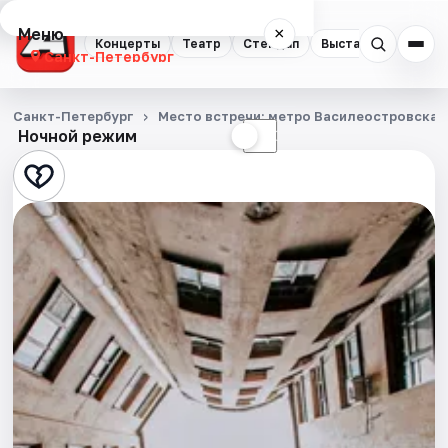
Меню
×
Концерты
Театр
Стендап
Выставки
Квест
Санкт-Петербург
Концерты
Санкт-Петербург
Место встречи: метро Василеостровская,
Ночной режим
☀
☾
Театр
Стендап
Выставки
Квесты
Экскурсии
Спорт
События