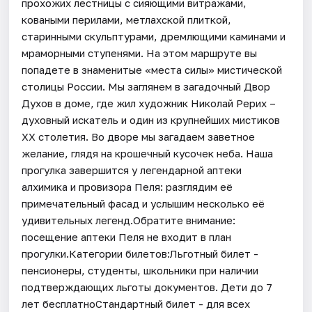
прохожих лестницы с сияющими витражами,
коваными перилами, метлахской плиткой,
старинными скульптурами, дремлющими каминами и
мраморными ступенями. На этом маршруте вы
попадете в знаменитые «места силы» мистической
столицы России. Мы заглянем в загадочный Двор
Духов в доме, где жил художник Николай Рерих –
духовный искатель и один из крупнейших мистиков
XX столетия. Во дворе мы загадаем заветное
желание, глядя на крошечный кусочек неба. Наша
прогулка завершится у легендарной аптеки
алхимика и провизора Пеля: разглядим её
примечательный фасад и услышим несколько её
удивительных легенд.Обратите внимание:
посещение аптеки Пеля не входит в план
прогулки.Категории билетов:Льготный билет -
пенсионеры, студенты, школьники при наличии
подтверждающих льготы документов. Дети до 7
лет бесплатноСтандартный билет - для всех