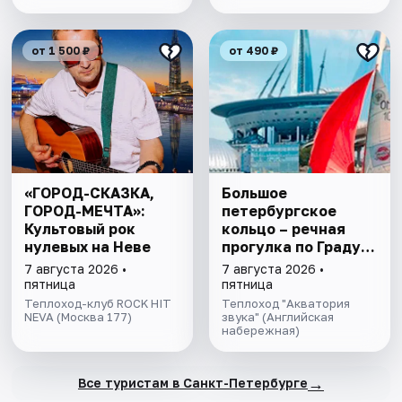
от 1 500 ₽
от 490 ₽
«ГОРОД-СКАЗКА,
Большое
ГОРОД-МЕЧТА»:
петербургское
Культовый рок
кольцо – речная
нулевых на Неве
прогулка пo Граду
на Неве с
7 августа 2026 •
7 августа 2026 •
авторской
пятница
пятница
экскурсией и живой
Теплоход-клуб ROCK HIT
Теплоход "Акватория
NEVA (Москва 177)
музыкой в тёплом
звука" (Английская
набережная)
салоне теплохода
→
Все туристам в Санкт-Петербурге