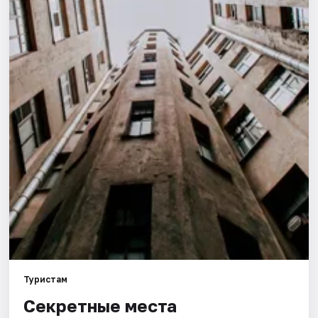
Города
Площадки
Артисты
Рейтинги
Туристам
Секретные места