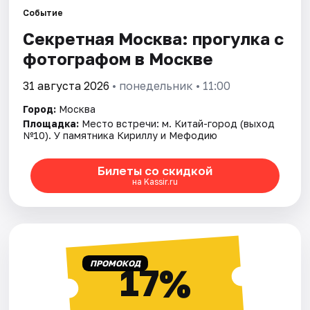
Событие
Секретная Москва: прогулка с
Города
фотографом в Москве
Площадки
31 августа 2026
• понедельник • 11:00
Артисты
Город:
Москва
Площадка:
Место встречи: м. Китай-город (выход
Рейтинги
№10). У памятника Кириллу и Мефодию
Билеты со скидкой
на Kassir.ru
ПРОМОКОД
17%