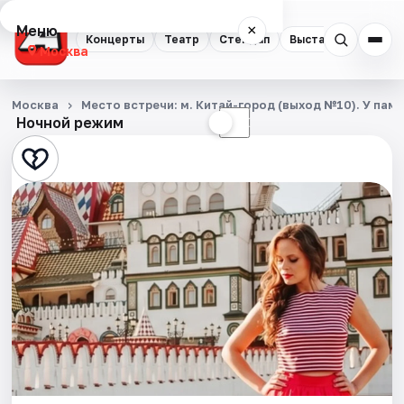
Меню
×
Концерты
Театр
Стендап
Выставки
Квест
Москва
Концерты
Москва
Место встречи: м. Китай-город (выход №10). У па
Ночной режим
☀
☾
Театр
Стендап
Выставки
Квесты
Экскурсии
Спорт
События