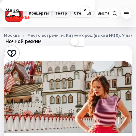
Меню
×
Концерты
Театр
Стендап
Выставки
Квест
Москва
Концерты
Москва
Место встречи: м. Китай-город (выход №10). У па
Ночной режим
☀
☾
Театр
Стендап
Выставки
Квесты
Экскурсии
Спорт
События