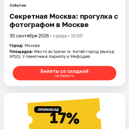
Событие
Секретная Москва: прогулка с
Города
фотографом в Москве
Площадки
30 сентября 2026
• среда • 16:00
Артисты
Город:
Москва
Площадка:
Место встречи: м. Китай-город (выход
Рейтинги
№10). У памятника Кириллу и Мефодию
Билеты со скидкой
на Kassir.ru
ПРОМОКОД
17%