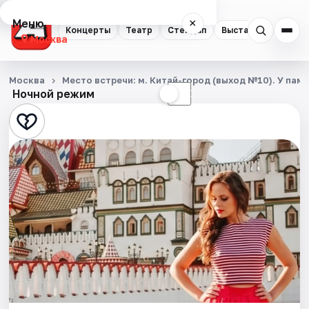
Меню
×
Концерты
Театр
Стендап
Выставки
Квест
Москва
Концерты
Москва
Место встречи: м. Китай-город (выход №10). У па
Ночной режим
☀
☾
Театр
Стендап
Выставки
Квесты
Экскурсии
Спорт
События