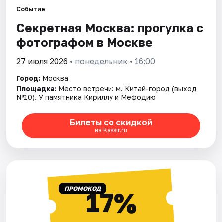
Событие
Секретная Москва: прогулка с
Города
фотографом в Москве
Площадки
27 июля 2026
• понедельник • 16:00
Артисты
Город:
Москва
Площадка:
Место встречи: м. Китай-город (выход
Рейтинги
№10). У памятника Кириллу и Мефодию
Билеты со скидкой
на Kassir.ru
ПРОМОКОД
17%