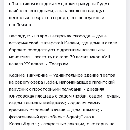
объективом и подскажут, какие ракурсы будут
наиболее выгодными, а параллельно выдадут
несколько секретов города, его переулков и
особняков.
Вас ждут: • Старо-Татарская слобода — душа
исторической, татарской Казани, где дома в стиле
барокко соседствуют с древними каменными
мечетями – всего тут около 70 памятников XVIII
начала XX веков; • Театр им.
Карима Тинчурина — удивительное здание театра
на берегу озера Кабан, напоминающее гигантский
парусник с просторными палубами; • древняя
Юнусовская площадь с садом Любви, садом Печали,
садом Танцев и Майданом; • одно из самых
красивых строений Казани — Дом Шамиля; •
фотогеничный арт-объект &quot;Окно в
Казань&quot;; • секретные локации, о которых не