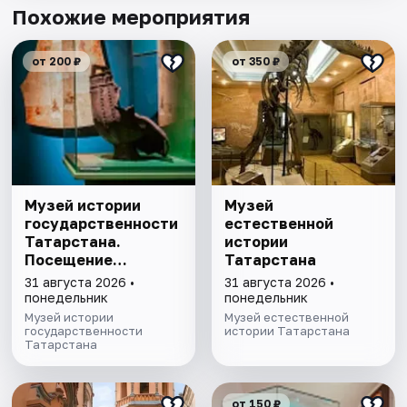
Похожие мероприятия
от 200 ₽
от 350 ₽
Музей истории
Музей
государственности
естественной
Татарстана.
истории
Посещение
Татарстана
выставочного зала
31 августа 2026 •
31 августа 2026 •
и экспозиции
понедельник
понедельник
Музей истории
Музей естественной
государственности
истории Татарстана
Татарстана
от 150 ₽