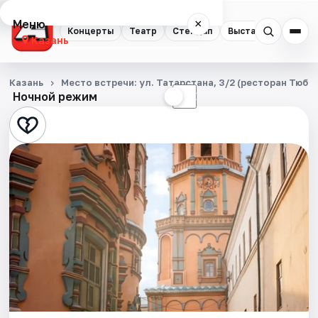
Меню
×
Концерты
Театр
Стендап
Выставки
Квест
Казань
Концерты
Казань
Место встречи: ул. Татарстана, 3/2 (ресторан Тюбе
Ночной режим
☀
☾
Театр
Стендап
Выставки
Квесты
Экскурсии
Спорт
События