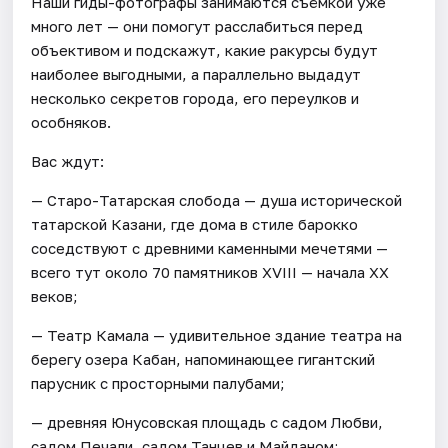
Наши гиды-фотографы занимаются съёмкой уже
много лет — они помогут расслабиться перед
объективом и подскажут, какие ракурсы будут
наиболее выгодными, а параллельно выдадут
несколько секретов города, его переулков и
особняков.
Вас ждут:
— Старо-Татарская слобода — душа исторической
татарской Казани, где дома в стиле барокко
соседствуют с древними каменными мечетями —
всего тут около 70 памятников XVIII — начала XX
веков;
— Театр Камала — удивительное здание театра на
берегу озера Кабан, напоминающее гигантский
парусник с просторными палубами;
— древняя Юнусовская площадь с садом Любви,
садом Печали, садом Танцев и Майданом;