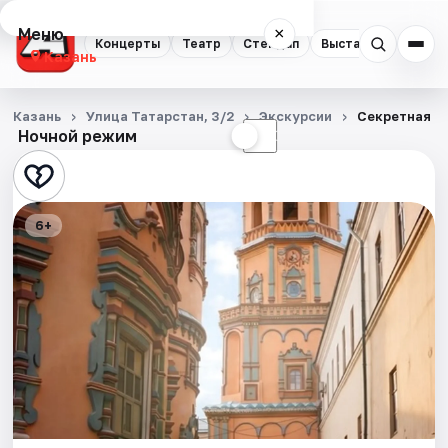
Меню
×
Концерты
Театр
Стендап
Выставки
Квест
Казань
Концерты
Казань
Улица Татарстан, 3/2
Экскурсии
Секретная К
Ночной режим
☀
☾
Театр
Стендап
6+
Выставки
Квесты
Экскурсии
Спорт
События