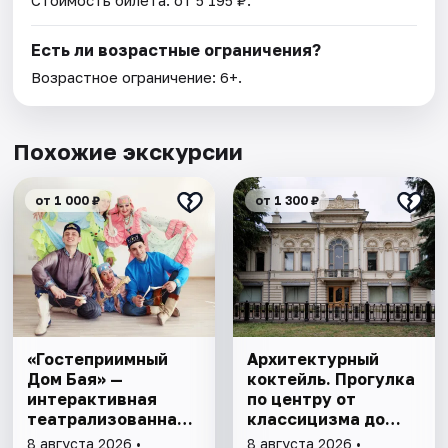
Стоимость билета: от 5 195 ₽.
Есть ли возрастные ограничения?
Возрастное ограничение: 6+.
Похожие экскурсии
от 1 000 ₽
от 1 300 ₽
«Гостеприимный
Архитектурный
Дом Бая» —
коктейль. Прогулка
интерактивная
по центру от
театрализованная
классицизма до
программа
постмодернизма
8 августа 2026 •
8 августа 2026 •