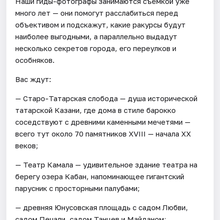
Наши гиды-фотографы занимаются съёмкой уже
много лет — они помогут расслабиться перед
объективом и подскажут, какие ракурсы будут
наиболее выгодными, а параллельно выдадут
несколько секретов города, его переулков и
особняков.
Вас ждут:
— Старо-Татарская слобода — душа исторической
татарской Казани, где дома в стиле барокко
соседствуют с древними каменными мечетями —
всего тут около 70 памятников XVIII — начала XX
веков;
— Театр Камала — удивительное здание театра на
берегу озера Кабан, напоминающее гигантский
парусник с просторными палубами;
— древняя Юнусовская площадь с садом Любви,
садом Печали, садом Танцев и Майданом;