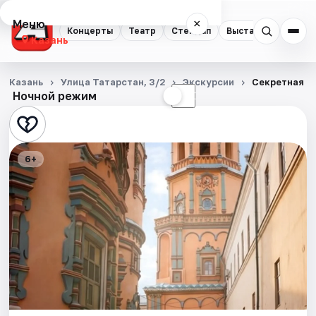
Меню
×
Концерты
Театр
Стендап
Выставки
Квест
Казань
Концерты
Казань
Улица Татарстан, 3/2
Экскурсии
Секретная К
Ночной режим
☀
☾
Театр
Стендап
6+
Выставки
Квесты
Экскурсии
Спорт
События