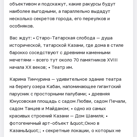
объективом и подскажут, какие ракурсы будут
наиболее выгодными, а параллельно выдадут
несколько секретов города, его переулков и
особняков.
Вас ждут: • Старо-Татарская слобода — душа
исторической, татарской Казани, где дома в стиле
барокко соседствуют с древними каменными
мечетями – всего тут около 70 памятников XVIII
начала XX веков; • Театр им.
Карима Тинчурина — удивительное здание театра
на берегу озера Кабан, напоминающее гигантский
парусник с просторными палубами; • древняя
Юнусовская площадь с садом Любви, садом Печали,
садом Танцев и Майданом; • одно из самых
красивых строений Казани — Дом Шамиля; •
фотогеничный арт-объект &quot;Окно в
Казань&quot;; • секретные локации, о которых не