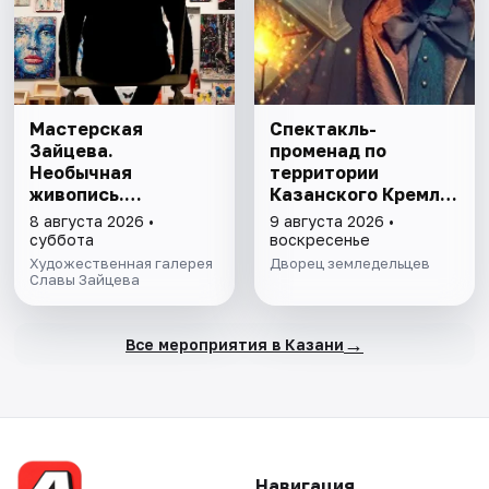
Мастерская
Спектакль-
Зайцева.
променад по
Необычная
территории
живопись.
Казанского Кремля
Необычная графика
с фонарщиком
8 августа 2026 •
9 августа 2026 •
Фаролеро
суббота
воскресенье
Художественная галерея
Дворец земледельцев
Славы Зайцева
→
Все мероприятия в Казани
Навигация