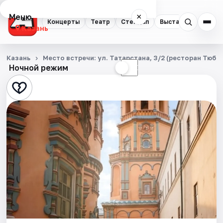
Меню
×
Концерты
Театр
Стендап
Выставки
Квест
Казань
Концерты
Казань
Место встречи: ул. Татарстана, 3/2 (ресторан Тюбе
Ночной режим
☀
☾
Театр
Стендап
Выставки
Квесты
Экскурсии
Спорт
События