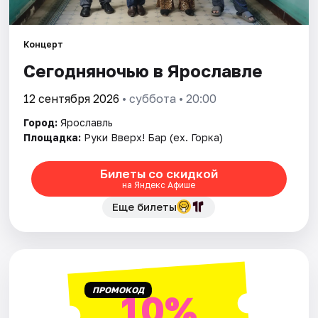
Города
Площадки
Концерт
Сегодняночью в Ярославле
Артисты
12 сентября 2026
• суббота • 20:00
Рейтинги
Город:
Ярославль
Площадка:
Руки Вверх! Бар (ex. Горка)
Билеты со скидкой
на Яндекс Афише
Еще билеты
ПРОМОКОД
10%