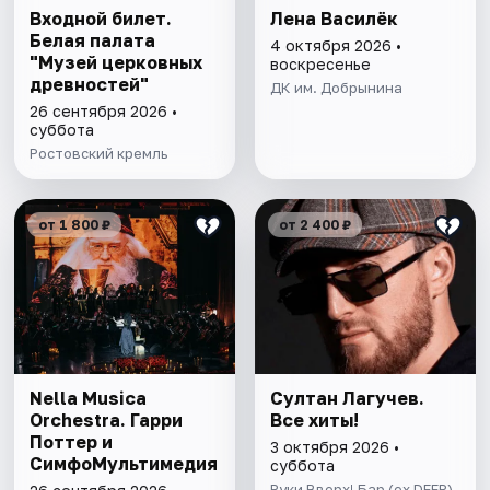
Входной билет.
Лена Василёк
Белая палата
4 октября 2026 •
"Музей церковных
воскресенье
древностей"
ДК им. Добрынина
26 сентября 2026 •
суббота
Ростовский кремль
от 1 800 ₽
от 2 400 ₽
Nella Musica
Султан Лагучев.
Orchestra. Гарри
Все хиты!
Поттер и
3 октября 2026 •
СимфоМультимедия
суббота
Руки Вверх! Бар (ex DEEP)