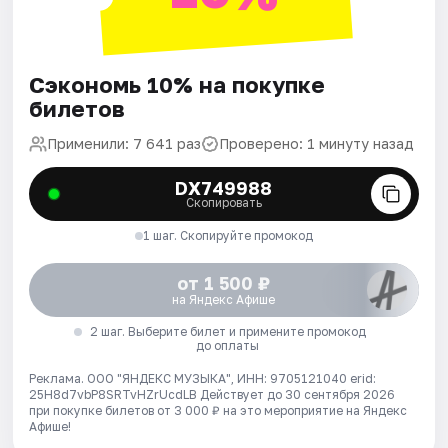
Сэкономь 10% на покупке
билетов
Применили: 7 641 раз
Проверено: 1 минуту назад
DX749988
Скопировать
1 шаг. Скопируйте промокод
от 1 500 ₽
на Яндекс Афише
2 шаг. Выберите билет и примените промокод
до оплаты
Реклама. ООО "ЯНДЕКС МУЗЫКА", ИНН: 9705121040 erid:
25H8d7vbP8SRTvHZrUcdLB
Действует до 30 сентября 2026
при покупке билетов от 3 000 ₽ на это мероприятие на Яндекс
Афише!