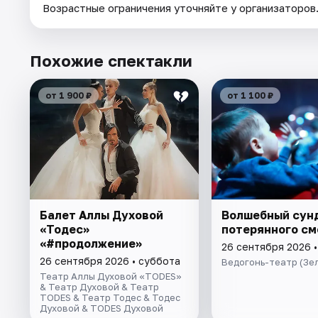
Возрастные ограничения уточняйте у организаторов
Похожие спектакли
от 1 900 ₽
от 1 100 ₽
Балет Аллы Духовой
Волшебный сун
«Тодес»
потерянного см
«#продолжение»
26 сентября 2026 
26 сентября 2026 • суббота
Ведогонь-театр (Зе
Театр Аллы Духовой «TODES»
& Театр Духовой & Театр
TODES & Театр Тодес & Тодес
Духовой & TODES Духовой