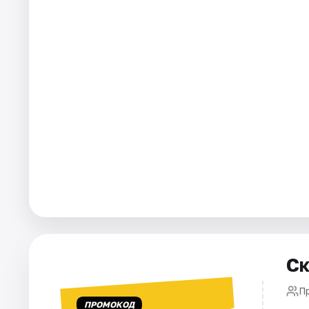
Города
Площадки
Артисты
Рейтинги
Ск
П
ПРОМОКОД