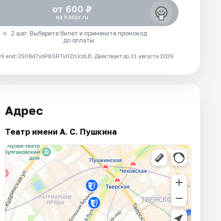
от 600 ₽
на Kassir.ru
2 шаг. Выберите билет и примените промокод
до оплаты
 erid: 25H8d7vbP8SRTvHZrUcdLB.
Действует до 31 августа 2026
Адрес
Театр имени А. С. Пушкина