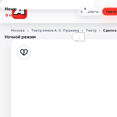
Меню
×
Концерты
Театр
Москва
Концерты
Москва
Театр имени А. С. Пушкина
Театр
Сделка
Ночной режим
☀
☾
Театр
Стендап
Выставки
Квесты
Экскурсии
Спорт
События