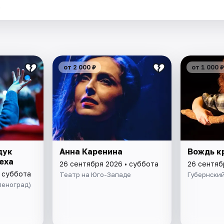
.
от 2 000 ₽
от 1 000 ₽
дук
Анна Каренина
Вождь к
еха
26 сентября 2026 • суббота
26 сентяб
• суббота
Театр на Юго-Западе
Губернски
леноград)