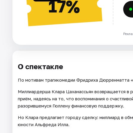
17%
Рекла
О спектакле
По мотивам трагикомедии Фридриха Дюрренматта «
Миллиардерша Клара Цаханассьян возвращается в р
приём, надеясь на то, что воспоминания о счастлив
разорившемуся Гюллену финансовую поддержку.
Но Клара предлагает городу сделку: миллиард в обм
юности Альфреда Илла.