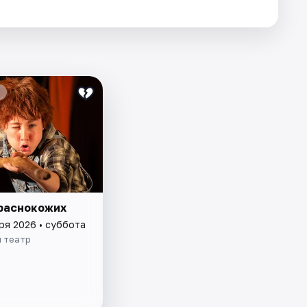
раснокожих
ря 2026 • суббота
й театр