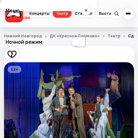
Меню
×
Концерты
Театр
Стендап
Выставки
Квест
Москва
Концерты
Нижний Новгород
ДК «Красное Сормово»
Театр
Сдаё
Ночной режим
☀
☾
Театр
Стендап
12+
Выставки
Квесты
Экскурсии
Спорт
События