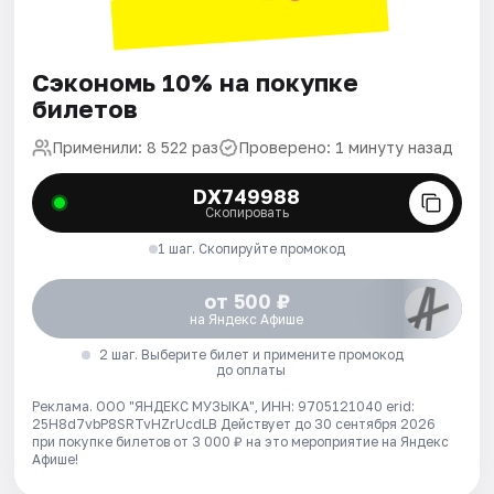
Сэкономь 10% на покупке
билетов
Применили: 8 522 раз
Проверено: 1 минуту назад
DX749988
Скопировать
1 шаг. Скопируйте промокод
от 500 ₽
на Яндекс Афише
2 шаг. Выберите билет и примените промокод
до оплаты
Реклама. ООО "ЯНДЕКС МУЗЫКА", ИНН: 9705121040 erid:
25H8d7vbP8SRTvHZrUcdLB
Действует до 30 сентября 2026
при покупке билетов от 3 000 ₽ на это мероприятие на Яндекс
Афише!