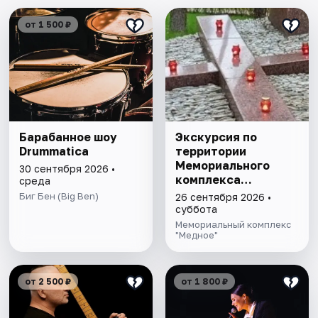
от 1 500 ₽
Барабанное шоу
Экскурсия по
Drummaticа
территории
Мемориального
30 сентября 2026 •
комплекса
среда
"Медное"
Биг Бен (Big Ben)
26 сентября 2026 •
суббота
Мемориальный комплекс
"Медное"
от 2 500 ₽
от 1 800 ₽