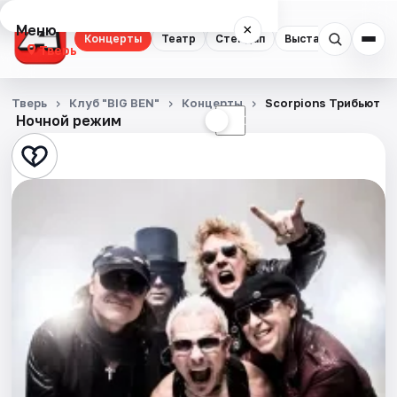
Меню
×
Концерты
Театр
Стендап
Выставки
Квест
Тверь
Концерты
Тверь
Клуб "BIG BEN"
Концерты
Scorpions Трибьют
Ночной режим
☀
☾
Театр
Стендап
Выставки
Квесты
Экскурсии
Спорт
События