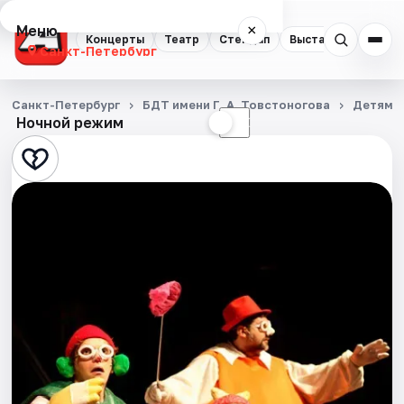
Меню
×
Концерты
Театр
Стендап
Выставки
Квест
Санкт-Петербург
Концерты
Санкт-Петербург
БДТ имени Г. А. Товстоногова
Детям о
Ночной режим
☀
☾
Театр
Стендап
Выставки
Квесты
Экскурсии
Спорт
События