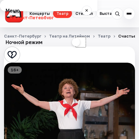
Меню
×
Концерты
Театр
Стендап
Выставки
Квест
Санкт-Петербург
Концерты
Санкт-Петербург
Театр на Литейном
Театр
Счастье 
Ночной режим
☀
☾
Театр
Стендап
16+
Выставки
Квесты
Экскурсии
Спорт
События