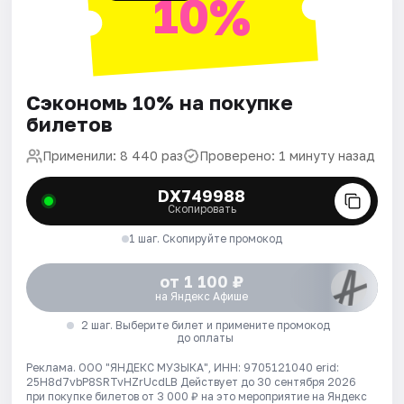
10%
Сэкономь 10% на покупке
билетов
Применили: 8 440 раз
Проверено: 1 минуту назад
DX749988
Скопировать
1 шаг. Скопируйте промокод
от 1 100 ₽
на Яндекс Афише
2 шаг. Выберите билет и примените промокод
до оплаты
Реклама. ООО "ЯНДЕКС МУЗЫКА", ИНН: 9705121040 erid:
25H8d7vbP8SRTvHZrUcdLB
Действует до 30 сентября 2026
при покупке билетов от 3 000 ₽ на это мероприятие на Яндекс