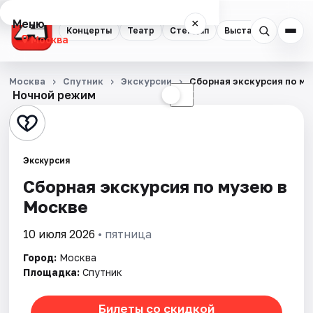
Меню
×
Концерты
Театр
Стендап
Выставки
Квест
Москва
Концерты
Москва
Спутник
Экскурсии
Сборная экскурсия по м
Ночной режим
☀
☾
Театр
Стендап
Экскурсия
Выставки
Сборная экскурсия по музею в
Москве
Квесты
10 июля 2026
• пятница
Экскурсии
Город:
Москва
Спорт
Площадка:
Спутник
События
Билеты со скидкой