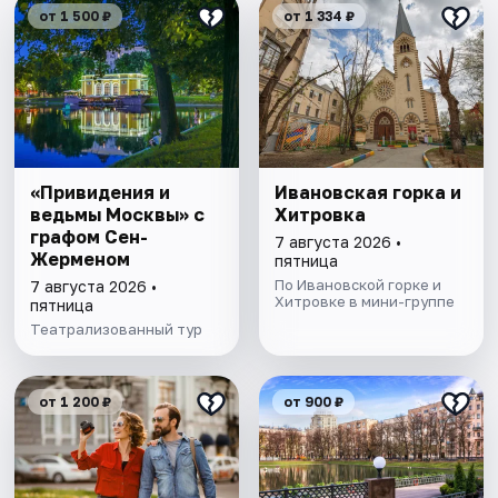
от 1 500 ₽
от 1 334 ₽
«Привидения и
Ивановская горка и
ведьмы Москвы» с
Хитровка
графом Сен-
7 августа 2026 •
Жерменом
пятница
По Ивановской горке и
7 августа 2026 •
Хитровке в мини-группе
пятница
Театрализованный тур
от 1 200 ₽
от 900 ₽