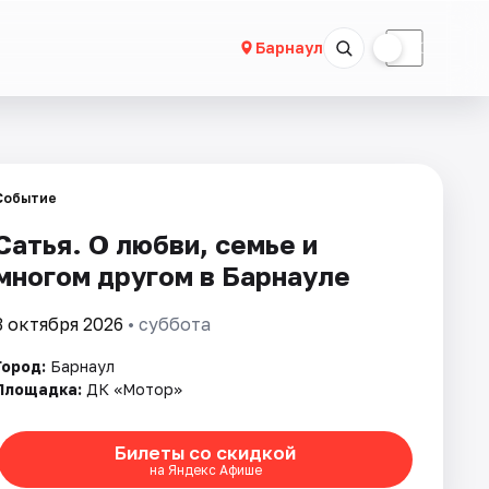
☀
☾
Барнаул
Событие
Сатья. О любви, семье и
многом другом в Барнауле
3 октября 2026
• суббота
Город:
Барнаул
Площадка:
ДК «Мотор»
Билеты со скидкой
на Яндекс Афише