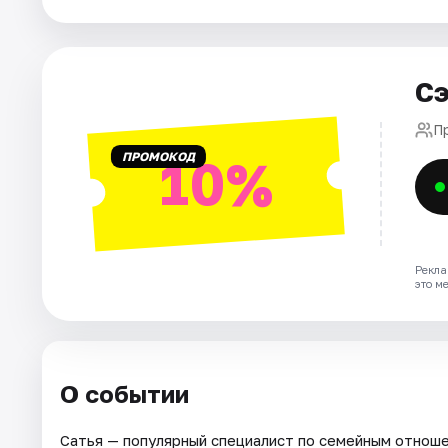
Площадки
Артисты
Сэ
Рейтинги
П
ПРОМОКОД
10%
Рекла
это м
О событии
Сатья — популярный специалист по семейным отноше