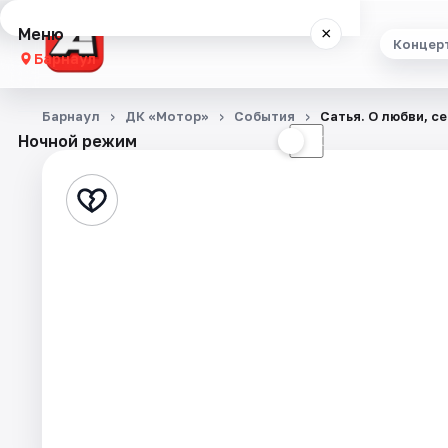
Меню
×
Концер
Барнаул
Концерты
Барнаул
ДК «Мотор»
События
Сатья. О любви, с
Ночной режим
☀
☾
Театр
Стендап
Выставки
Спорт
События
Города