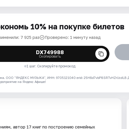
кономь 10% на покупке билетов
рименили: 7 925 раз
Проверено: 1 минуту назад
DX749988
Скопировать
1 шаг. Скопируйте промокод
ма. ООО "ЯНДЕКС МУЗЫКА", ИНН: 9705121040 erid: 25H8d7vbP8SRTvHZrUcdLB
ероприятие на Яндекс Афише!
ниям, автор 17 книг по построению семейных