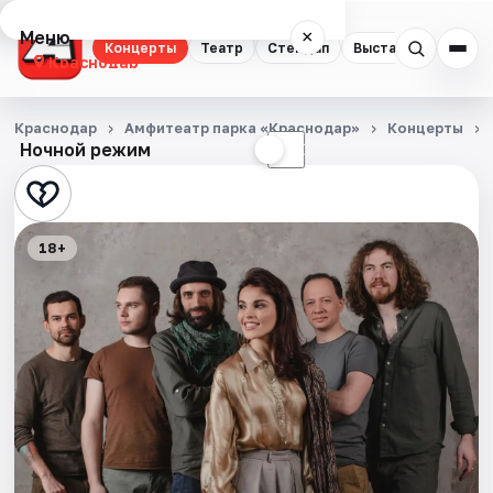
Меню
×
Концерты
Театр
Стендап
Выставки
Квест
Краснодар
Концерты
Краснодар
Амфитеатр парка «Краснодар»
Концерты
Ночной режим
☀
☾
Театр
Стендап
18+
Выставки
Квесты
Экскурсии
Спорт
События