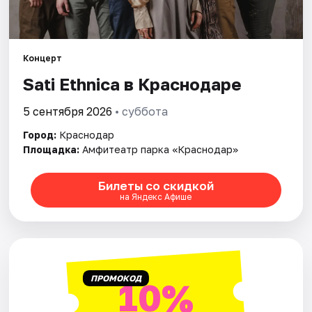
Города
Концерт
Площадки
Sati Ethnica в Краснодаре
Артисты
5 сентября 2026
• суббота
Рейтинги
Город:
Краснодар
Площадка:
Амфитеатр парка «Краснодар»
Билеты со скидкой
на Яндекс Афише
ПРОМОКОД
10%