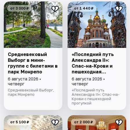
от 3 000 ₽
от 1 440 ₽
Cредневековый
«Последний путь
Выборг в мини-
Александра II»:
группе c билетами в
Спас-на-Крови и
парк Монрепо
пешеходная
прогулка
6 августа 2026 •
6 августа 2026 •
четверг
четверг
Средневековый Выборг,
«Последний путь
парк Монрепо
Александра II»: Спас-на-
Крови с пешеходной
прогулкой
от 5 100 ₽
от 2 000 ₽