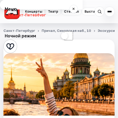
Меню
×
Концерты
Театр
Стендап
Выставки
Квест
Санкт-Петербург
Концерты
Санкт-Петербург
Причал, Синопская наб., 10
Экскурсии
Ночной режим
☀
☾
Театр
Стендап
Выставки
Квесты
Экскурсии
Спорт
События