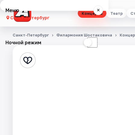
Меню
×
Концерты
Театр
С
Санкт-Петербург
Концерты
Санкт-Петербург
Филармония Шостаковича
Конце
Ночной режим
☀
☾
Театр
Стендап
Выставки
Квесты
Экскурсии
Спорт
События