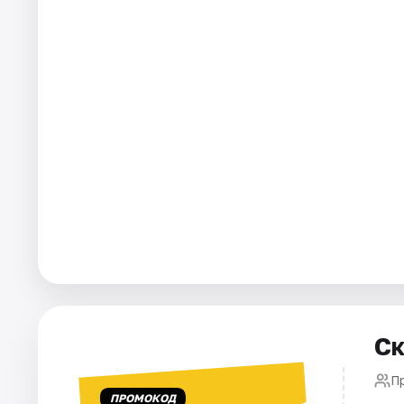
Города
Площадки
Артисты
Рейтинги
Ск
П
ПРОМОКОД