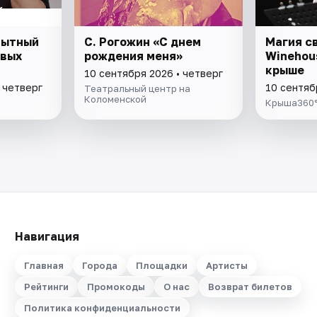
Опытный
С. Рогожин «С днем
Магия с
овых
рождения меня»
Winehou
крыше
10 сентября 2026 • четверг
 четверг
10 сентяб
Театральный центр на
Коломенской
Крыша360
Навигация
Главная
Города
Площадки
Артисты
Рейтинги
Промокоды
О нас
Возврат билетов
Политика конфиденциальности