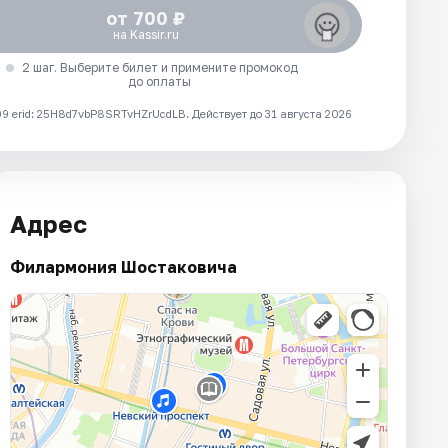
от 700 ₽
на Kassir.ru
2 шаг. Выберите билет и примените промокод
до оплаты
 erid: 25H8d7vbP8SRTvHZrUcdLB.
Действует до 31 августа 2026
Адрес
Филармония Шостаковича