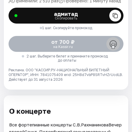
Применили: 2 510 раз
Проверено: 1 минуту назад
адмитад
Скопировать
1 шаг. Скопируйте промокод
от 700 ₽
на Kassir.ru
2 шаг. Выберите билет и примените промокод
до оплаты
Реклама. ООО "КАССИР.РУ-НАЦИОНАЛЬНЫЙ БИЛЕТНЫЙ
ОПЕРАТОР", ИНН: 7841075409 erid: 25H8d7vbP8SRTvHZrUcdLB.
Действует до 31 августа 2026
О концерте
Все фортепианные концерты С.В.РахманиноваВечер
второйСанкт-Петербургский государственный