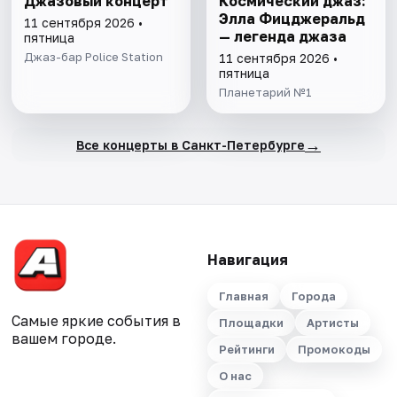
Джазовый концерт
Космический джаз:
Элла Фицджеральд
11 сентября 2026 •
— легенда джаза
пятница
Джаз-бар Police Station
11 сентября 2026 •
пятница
Планетарий №1
→
Все концерты в Санкт-Петербурге
Навигация
Главная
Города
Самые яркие события в
Площадки
Артисты
вашем городе.
Рейтинги
Промокоды
О нас