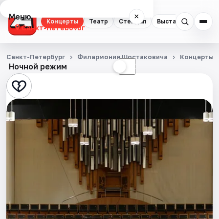
Меню
×
Концерты
Театр
Стендап
Выставки
Квест
Санкт-Петербург
Концерты
Санкт-Петербург
Филармония Шостаковича
Концерты
Ночной режим
☀
☾
Театр
Стендап
Выставки
Квесты
Экскурсии
Спорт
События