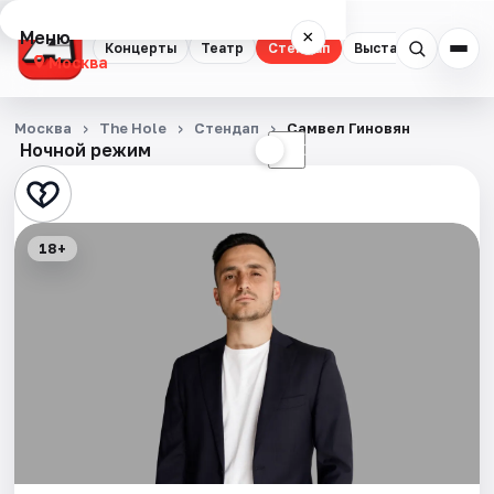
Меню
×
Концерты
Театр
Стендап
Выставки
Квест
Москва
Концерты
Москва
The Hole
Стендап
Самвел Гиновян
Ночной режим
☀
☾
Театр
Стендап
18+
Выставки
Квесты
Экскурсии
Спорт
События