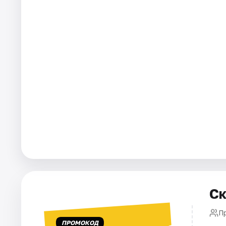
Города
Площадки
Артисты
Рейтинги
Ск
П
ПРОМОКОД