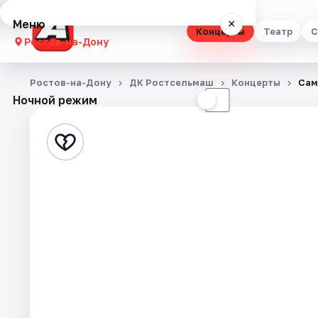
Меню
×
Концерты
Театр
С
Ростов-на-Дону
Концерты
Ростов-на-Дону
ДК Ростсельмаш
Концерты
Сам
Ночной режим
☀
☾
Театр
Стендап
Выставки
Квесты
Экскурсии
Спорт
События