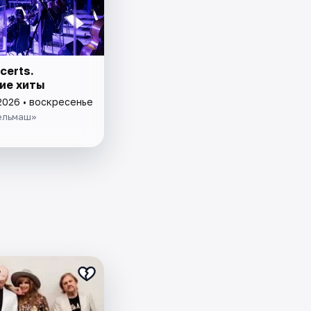
certs.
ие хиты
2026 • воскресенье
ельмаш»
₽