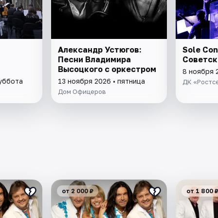
Александр Устюгов:
Sole Con
я
Песни Владимира
Советск
Высоцкого с оркестром
8 ноября 
суббота
13 ноября 2026 • пятница
ДК «Ростс
Дом Офицеров
от 2 000 ₽
от 1 800 