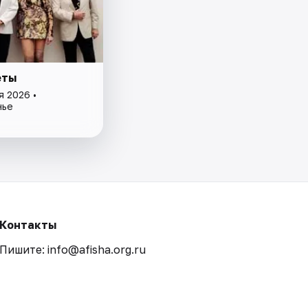
еты
я 2026 •
нье
Контакты
Пишите: info@afisha.org.ru