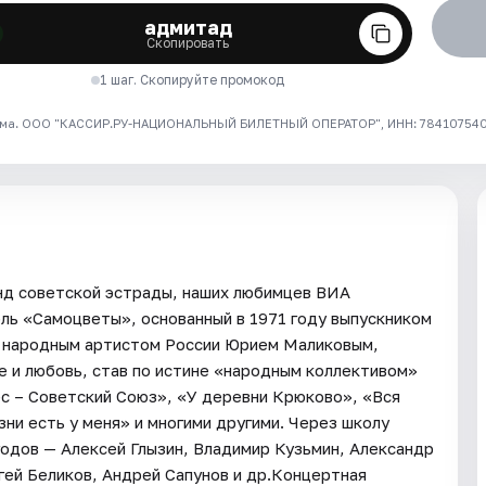
адмитад
Скопировать
1 шаг. Скопируйте промокод
ма. ООО "КАССИР.РУ-НАЦИОНАЛЬНЫЙ БИЛЕТНЫЙ ОПЕРАТОР", ИНН: 7841075409
енд советской эстрады, наших любимцев ВИА
 «Самоцветы», основанный в 1971 году выпускником
, народным артистом России Юрием Маликовым,
е и любовь, став по истине «народным коллективом»
с – Советский Союз», «У деревни Крюково», «Вся
зни есть у меня» и многими другими. Через школу
годов — Алексей Глызин, Владимир Кузьмин, Александр
гей Беликов, Андрей Сапунов и др.Концертная