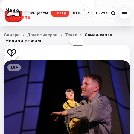
Меню
×
Концерты
Театр
Стендап
Выставки
Квест
Самара
Концерты
Самара
Дом офицеров
Театр
Самая-самая
Ночной режим
☀
☾
Театр
Стендап
16+
Выставки
Квесты
Экскурсии
Спорт
События