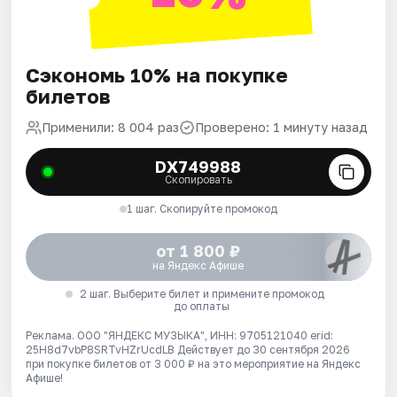
Сэкономь 10% на покупке
билетов
Применили: 8 004 раз
Проверено: 1 минуту назад
DX749988
Скопировать
1 шаг. Скопируйте промокод
от 1 800 ₽
на Яндекс Афише
2 шаг. Выберите билет и примените промокод
до оплаты
Реклама. ООО "ЯНДЕКС МУЗЫКА", ИНН: 9705121040 erid:
25H8d7vbP8SRTvHZrUcdLB
Действует до 30 сентября 2026
при покупке билетов от 3 000 ₽ на это мероприятие на Яндекс
Афише!