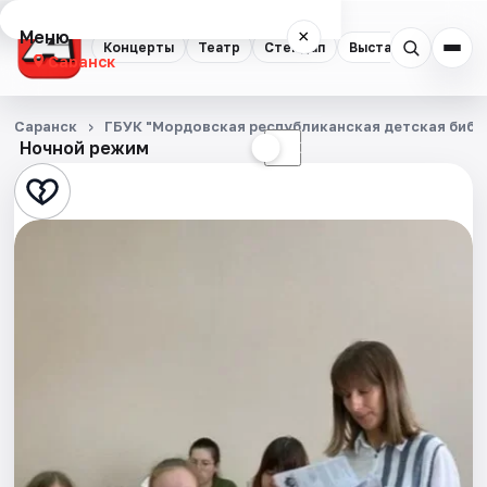
Меню
×
Концерты
Театр
Стендап
Выставки
Экску
Саранск
Концерты
Саранск
ГБУК "Мордовская республиканская детская библ
Ночной режим
☀
☾
Театр
Стендап
Выставки
Экскурсии
События
Города