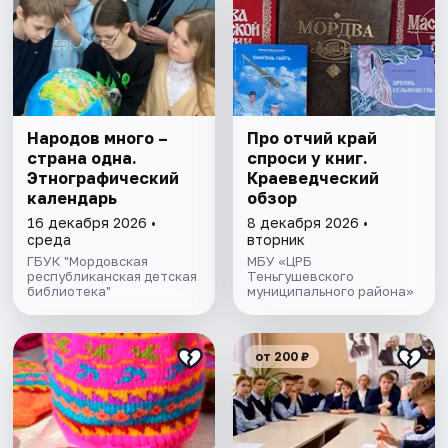
Народов много –
Про отчий край
страна одна.
спроси у книг.
Этнографический
Краеведческий
календарь
обзор
16 декабря 2026 •
8 декабря 2026 •
среда
вторник
ГБУК "Мордовская
МБУ «ЦРБ
республиканская детская
Теньгушевского
библиотека"
муниципального района»
от 200 ₽