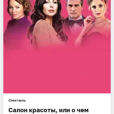
Города
Площадки
Артисты
Рейтинги
Спектакль
Салон красоты, или о чем