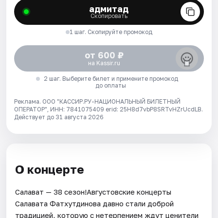
адмитад
Скопировать
1 шаг. Скопируйте промокод
от 600 ₽
на Kassir.ru
2 шаг. Выберите билет и примените промокод
до оплаты
Реклама. ООО "КАССИР.РУ-НАЦИОНАЛЬНЫЙ БИЛЕТНЫЙ
ОПЕРАТОР", ИНН: 7841075409 erid: 25H8d7vbP8SRTvHZrUcdLB.
Действует до 31 августа 2026
О концерте
Салават — 38 сезон!Августовские концерты
Салавата Фатхутдинова давно стали доброй
традицией, которую с нетерпением ждут ценители