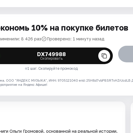
кономь 10% на покупке билетов
рименили: 8 426 раз
Проверено: 1 минуту назад
DX749988
Скопировать
1 шаг. Скопируйте промокод
ма. ООО "ЯНДЕКС МУЗЫКА", ИНН: 9705121040 erid: 25H8d7vbP8SRTvHZrUcdLB
ероприятие на Яндекс Афише!
иги Ольги Громовой, основанной на реальной истории.