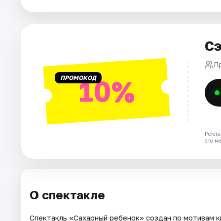
Города
Площадки
Сэ
Артисты
П
Рейтинги
ПРОМОКОД
10%
Рекла
это м
О спектакле
Спектакль «Сахарный ребенок» создан по мотивам кн