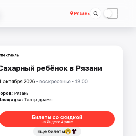
☀
☾
Рязань
Спектакль
Сахарный ребёнок в Рязани
4 октября 2026
• воскресенье • 18:00
Город:
Рязань
Площадка:
Театр драмы
Билеты со скидкой
на Яндекс Афише
Еще билеты