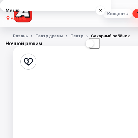
Меню
×
Концерты
Рязань
Концерты
Рязань
Театр драмы
Театр
Сахарный ребёнок
Ночной режим
☀
☾
Театр
Стендап
Выставки
Экскурсии
Спорт
События