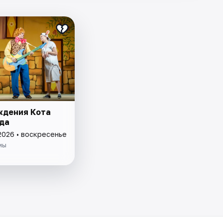
ждения Кота
да
2026 • воскресенье
мы