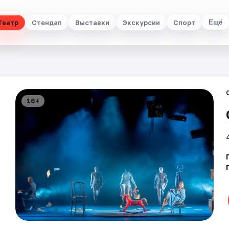
Театр
Стендап
Выставки
Экскурсии
Спорт
Ещё
16+