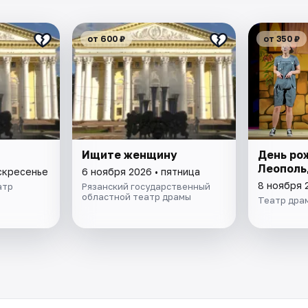
от 600 ₽
от 350 ₽
Ищите женщину
День ро
Леополь
оскресенье
6 ноября 2026 • пятница
8 ноября 
атр
Рязанский государственный
областной театр драмы
Театр дра