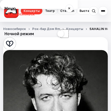
Меню
×
Концерты
Театр
Стендап
Выставки
Квест
Новосибирск
Концерты
Новосибирск
Рок-бар Дом Rm
Концерты
SAHALIN Нов
Ночной режим
☀
☾
Театр
Стендап
Выставки
Квесты
Экскурсии
Спорт
События