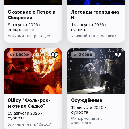
Сказание о Петре и
Легенды господина
Февронии
Н
9 августа 2026 •
14 августа 2026 •
воскресенье
пятница
Уличный театр "Садко"
Уличный театр «Садко»
от 1 900 ₽
от 2 000 ₽
0Шоу "Фолк-рок-
Осуждённые
мюзикл Садко"
15 августа 2026 •
суббота
15 августа 2026 •
суббота
Филармония им.
Аренского
Уличный театр "Садко"