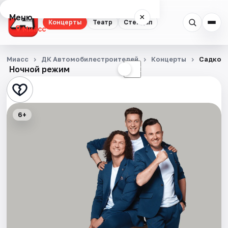
Меню
×
Концерты
Театр
Стендап
Миасс
Концерты
Миасс
ДК Автомобилестроителей
Концерты
Садко
Ночной режим
☀
☾
Театр
Стендап
6+
Города
Площадки
Артисты
Рейтинги