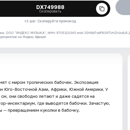
DX749988
Скопировать
1 шаг. Скопируйте промокод
ма. ООО "ЯНДЕКС МУЗЫКА", ИНН: 9705121040 erid: 25H8d7vbP8SRTvHZrUcdLB
ероприятие на Яндекс Афише!
мят с миром тропических бабочек. Экспозиция
ан Юго-Восточной Азии, Африки, Южной Америки. У
 см, они свободно летают и даже садятся на
ор-инсектариум, где выводятся бабочки. Зачастую,
ы — превращением куколки в бабочку.