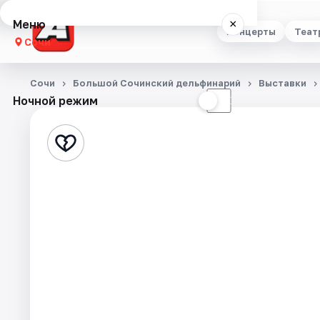
Меню
×
Концерты
Теат
Сочи
Концерты
Сочи
Большой Сочинский дельфинарий
Выставки
Ночной режим
☀
☾
Театр
Стендап
Выставки
Квесты
Экскурсии
Спорт
События