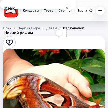
Меню
×
Концерты
Театр
Стендап
Выставки
Квест
Сочи
Концерты
Сочи
Парк Ривьера
Детям
Сад бабочек
Ночной режим
☀
☾
Театр
Стендап
Выставки
Квесты
Экскурсии
Спорт
События