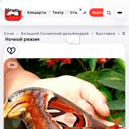
Меню
×
Концерты
Театр
Стендап
Выставки
Квест
Сочи
Концерты
Сочи
Большой Сочинский дельфинарий
Выставки
Са
Ночной режим
☀
☾
Театр
Стендап
0+
Выставки
Квесты
Экскурсии
Спорт
События