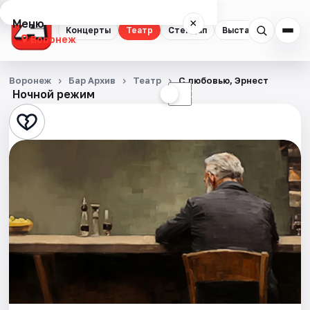
Меню
×
Концерты
Театр
Стендап
Выставки
Квест
Воронеж
Концерты
Воронеж
Бар Архив
Театр
С любовью, Эрнест
Ночной режим
☀
☾
Театр
Стендап
Выставки
Квесты
Экскурсии
Спорт
События