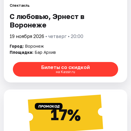
Спектакль
С любовью, Эрнест в
Города
Воронеже
Площадки
19 ноября 2026
• четверг • 20:00
Артисты
Город:
Воронеж
Площадка:
Бар Архив
Рейтинги
Билеты со скидкой
на Kassir.ru
ПРОМОКОД
17%