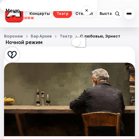
Меню
×
Концерты
Театр
Стендап
Выставки
Квест
Воронеж
Концерты
Воронеж
Бар Архив
Театр
С любовью, Эрнест
Ночной режим
☀
☾
Театр
Стендап
Выставки
Квесты
Экскурсии
Спорт
События