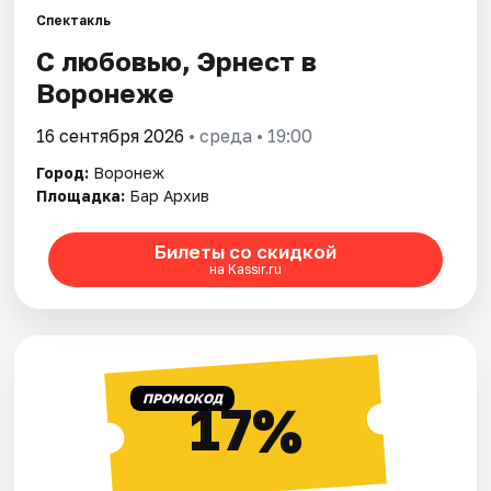
Спектакль
С любовью, Эрнест в
Города
Воронеже
Площадки
16 сентября 2026
• среда • 19:00
Артисты
Город:
Воронеж
Площадка:
Бар Архив
Рейтинги
Билеты со скидкой
на Kassir.ru
ПРОМОКОД
17%