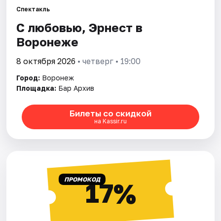
Спектакль
С любовью, Эрнест в
Города
Воронеже
Площадки
8 октября 2026
• четверг • 19:00
Артисты
Город:
Воронеж
Площадка:
Бар Архив
Рейтинги
Билеты со скидкой
на Kassir.ru
ПРОМОКОД
17%