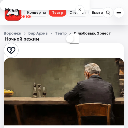
Меню
×
Концерты
Театр
Стендап
Выставки
Квест
Воронеж
Концерты
Воронеж
Бар Архив
Театр
С любовью, Эрнест
Ночной режим
☀
☾
Театр
Стендап
Выставки
Квесты
Экскурсии
Спорт
События