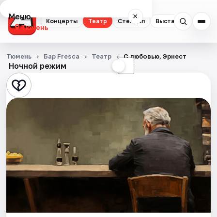
Меню
×
Концерты
Театр
Стендап
Выставки
Квест
Тюмень
Концерты
Тюмень
Бар Fresca
Театр
С любовью, Эрнест
Ночной режим
☀
☾
Театр
Стендап
Выставки
Квесты
Экскурсии
Спорт
События