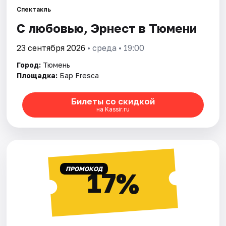
Спектакль
С любовью, Эрнест в Тюмени
Города
23 сентября 2026
• среда • 19:00
Площадки
Город:
Тюмень
Артисты
Площадка:
Бар Fresca
Рейтинги
Билеты со скидкой
на Kassir.ru
ПРОМОКОД
17%