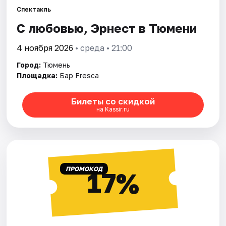
Спектакль
С любовью, Эрнест в Тюмени
Города
4 ноября 2026
• среда • 21:00
Площадки
Город:
Тюмень
Артисты
Площадка:
Бар Fresca
Рейтинги
Билеты со скидкой
на Kassir.ru
ПРОМОКОД
17%