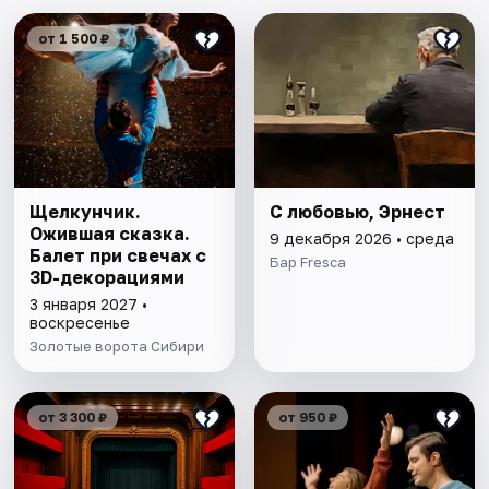
от 1 500 ₽
Щелкунчик.
С любовью, Эрнест
Ожившая сказка.
9 декабря 2026 • среда
Балет при свечах с
Бар Fresca
3D-декорациями
3 января 2027 •
воскресенье
Золотые ворота Сибири
от 3 300 ₽
от 950 ₽