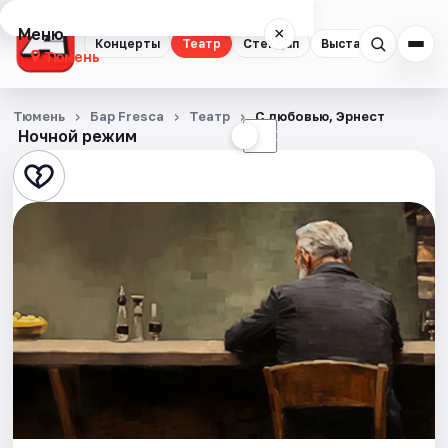
Меню
×
Концерты
Театр
Стендап
Выставки
Квест
Тюмень
Концерты
Тюмень
Бар Fresca
Театр
С любовью, Эрнест
Ночной режим
☀
☾
Театр
Стендап
Выставки
Квесты
Экскурсии
Спорт
События