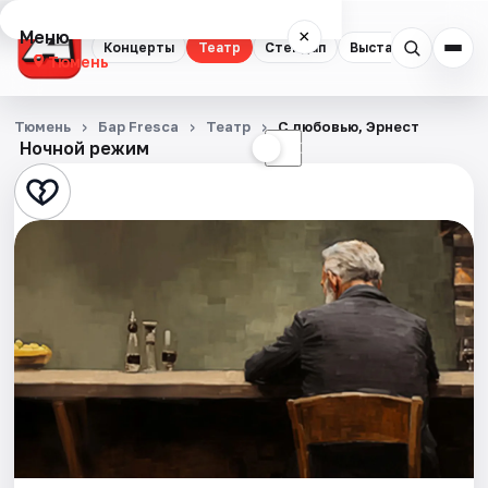
Меню
×
Концерты
Театр
Стендап
Выставки
Квест
Тюмень
Концерты
Тюмень
Бар Fresca
Театр
С любовью, Эрнест
Ночной режим
☀
☾
Театр
Стендап
Выставки
Квесты
Экскурсии
Спорт
События