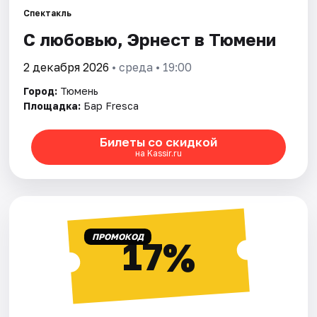
Спектакль
С любовью, Эрнест в Тюмени
Города
2 декабря 2026
• среда • 19:00
Площадки
Город:
Тюмень
Артисты
Площадка:
Бар Fresca
Рейтинги
Билеты со скидкой
на Kassir.ru
ПРОМОКОД
17%