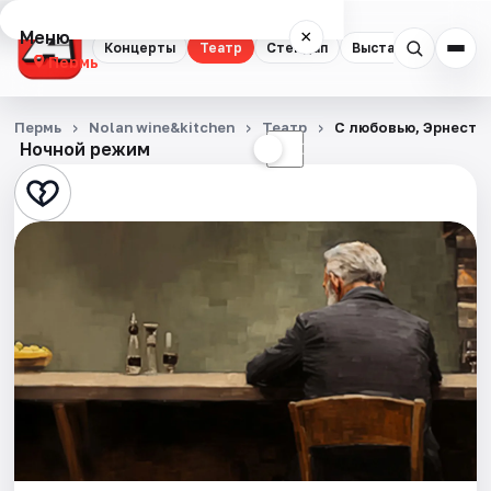
Меню
×
Концерты
Театр
Стендап
Выставки
Квест
Пермь
Концерты
Пермь
Nolan wine&kitchen
Театр
С любовью, Эрнест
Ночной режим
☀
☾
Театр
Стендап
Выставки
Квесты
Экскурсии
Спорт
События