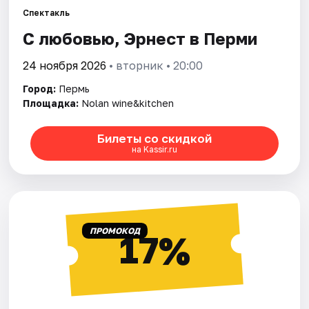
Спектакль
С любовью, Эрнест в Перми
Города
24 ноября 2026
• вторник • 20:00
Площадки
Город:
Пермь
Артисты
Площадка:
Nolan wine&kitchen
Рейтинги
Билеты со скидкой
на Kassir.ru
ПРОМОКОД
17%