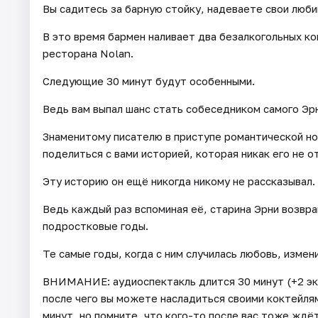
Вы садитесь за барную стойку, надеваете свои люб
В это время бармен наливает два безалкогольных ко
ресторана Nolan.
Следующие 30 минут будут особенными.
Ведь вам выпал шанс стать собеседником самого Эр
Знаменитому писателю в приступе романтической но
поделиться с вами историей, которая никак его не о
Эту историю он ещё никогда никому не рассказывал.
Ведь каждый раз вспоминая её, старина Эрни возвр
подростковые годы.
Те самые годы, когда с ним случилась любовь, измен
ВНИМАНИЕ: аудиоспектакль длится 30 минут (+2 эк
после чего вы можете насладиться своими коктейля
минут, но помните, что кого-то после вас тоже ждё