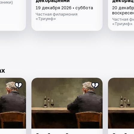
декорациями
декорац
зники)
19 декабря 2026 • суббота
20 декабр
воскресе
Частная филармония
«Триумф»
Частная ф
«Триумф»
ах