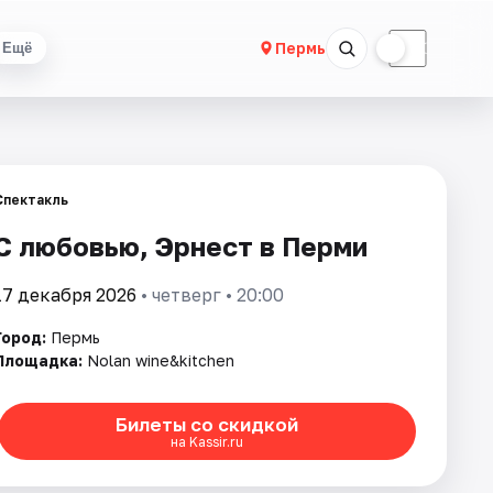
☀
☾
Пермь
Ещё
Спектакль
С любовью, Эрнест в Перми
17 декабря 2026
• четверг • 20:00
Город:
Пермь
Площадка:
Nolan wine&kitchen
Билеты со скидкой
на Kassir.ru