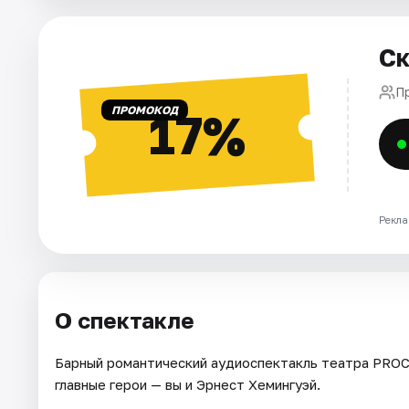
Города
Ск
Площадки
П
ПРОМОКОД
17%
Артисты
Рейтинги
Рекла
О спектакле
Барный романтический аудиоспектакль театра PROC
главные герои — вы и Эрнест Хемингуэй.