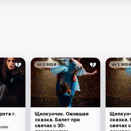
от 2 900 ₽
от 1 900 ₽
рита г.
Щелкунчик. Ожившая
Щелкунч
сказка. Балет при
сказка. 
свечах с 3D-
свечах с
рник