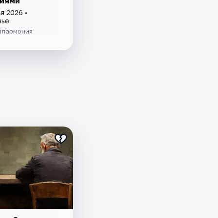
иями
я 2026 •
нье
илармония