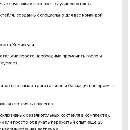
имые наушники и включаете аудиоспектакль.
ктейля, созданных специально для вас командой
неста Хемингуэя.
стальгии просто необходимо промочить горло и
тпускает.
ащается в самое трогательное и беззащитное время —
ившая его жизнь навсегда.
склюзивных безалкогольных коктейля в комплекте),
ми или просто обдумать пережитый опыт ещё 25
т необыкновенная встреча с