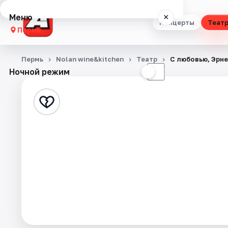
Меню
×
Концерты
Теат
Пермь
Концерты
Пермь
Nolan wine&kitchen
Театр
С любовью, Эрн
Ночной режим
☀
☾
Театр
Стендап
Выставки
Квесты
Экскурсии
Спорт
События