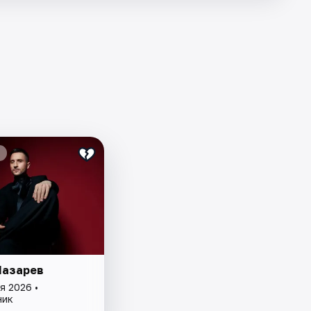
Лазарев
я 2026 •
ник