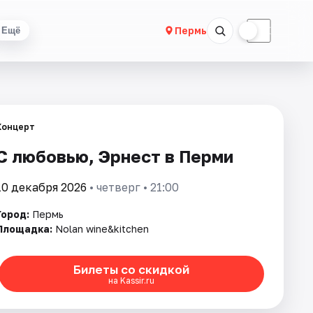
☀
☾
Пермь
Ещё
Концерт
С любовью, Эрнест в Перми
10 декабря 2026
• четверг • 21:00
Город:
Пермь
Площадка:
Nolan wine&kitchen
Билеты со скидкой
на Kassir.ru