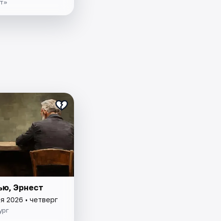
т»
ью, Эрнест
я 2026 • четверг
ург