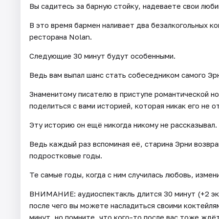
Вы садитесь за барную стойку, надеваете свои люб
В это время бармен наливает два безалкогольных ко
ресторана Nolan.
Следующие 30 минут будут особенными.
Ведь вам выпал шанс стать собеседником самого Эр
Знаменитому писателю в приступе романтической но
поделиться с вами историей, которая никак его не о
Эту историю он ещё никогда никому не рассказывал.
Ведь каждый раз вспоминая её, старина Эрни возвр
подростковые годы.
Те самые годы, когда с ним случилась любовь, измен
ВНИМАНИЕ: аудиоспектакль длится 30 минут (+2 эк
после чего вы можете насладиться своими коктейля
минут, но помните, что кого-то после вас тоже ждё