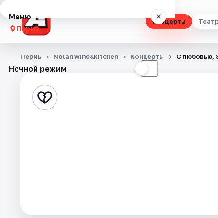
Меню
×
Концерты
Теат
Пермь
Концерты
Пермь
Nolan wine&kitchen
Концерты
С любовью, 
Ночной режим
☀
☾
Театр
Стендап
Выставки
Квесты
Экскурсии
Спорт
События