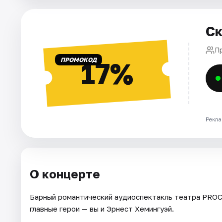
Города
Ск
Площадки
П
ПРОМОКОД
17%
Артисты
Рейтинги
Рекла
О концерте
Барный романтический аудиоспектакль театра PROC
главные герои — вы и Эрнест Хемингуэй.