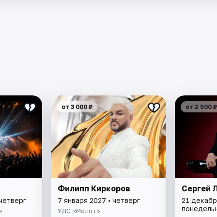
от 3 000 ₽
от 2 500 ₽
Филипп Киркоров
Сергей 
 четверг
7 января 2027 • четверг
21 декабр
понедель
я
УДС «Молот»