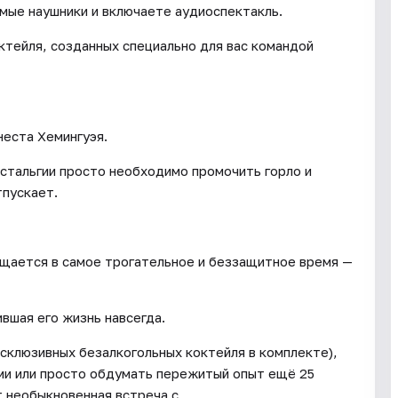
имые наушники и включаете аудиоспектакль.
ктейля, созданных специально для вас командой
неста Хемингуэя.
стальгии просто необходимо промочить горло и
тпускает.
ащается в самое трогательное и беззащитное время —
ившая его жизнь навсегда.
склюзивных безалкогольных коктейля в комплекте),
ми или просто обдумать пережитый опыт ещё 25
т необыкновенная встреча с