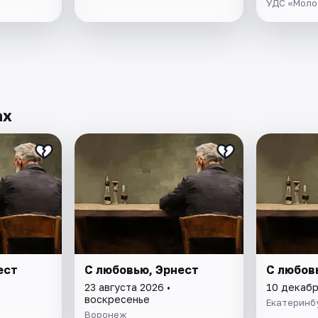
УДС «Моло
ах
ест
С любовью, Эрнест
С любов
23 августа 2026 •
10 декабр
воскресенье
Екатеринб
Воронеж