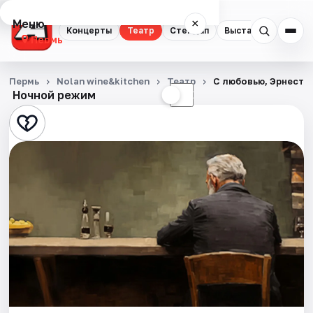
Меню
×
Концерты
Театр
Стендап
Выставки
Квест
Пермь
Концерты
Пермь
Nolan wine&kitchen
Театр
С любовью, Эрнест
Ночной режим
☀
☾
Театр
Стендап
Выставки
Квесты
Экскурсии
Спорт
События