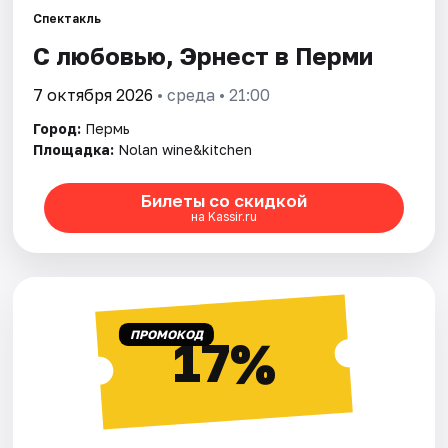
Спектакль
С любовью, Эрнест в Перми
Города
7 октября 2026
• среда • 21:00
Площадки
Город:
Пермь
Артисты
Площадка:
Nolan wine&kitchen
Рейтинги
Билеты со скидкой
на Kassir.ru
ПРОМОКОД
17%