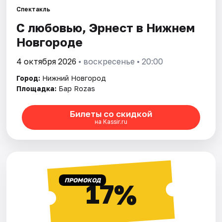
Спектакль
С любовью, Эрнест в Нижнем
Города
Новгороде
Площадки
4 октября 2026
• воскресенье • 20:00
Артисты
Город:
Нижний Новгород
Площадка:
Бар Rozas
Рейтинги
Билеты со скидкой
на Kassir.ru
ПРОМОКОД
17%