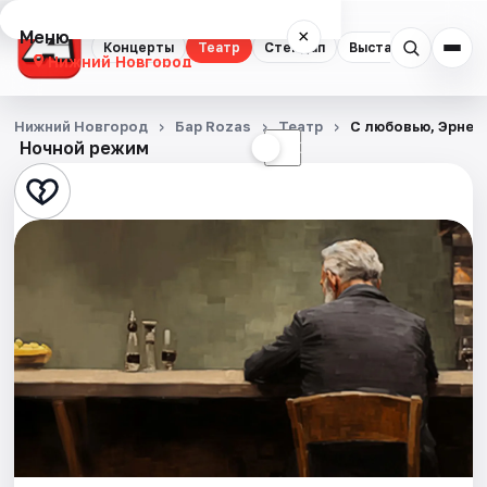
Меню
×
Концерты
Театр
Стендап
Выставки
Квест
Нижний Новгород
Концерты
Нижний Новгород
Бар Rozas
Театр
С любовью, Эрнес
Ночной режим
☀
☾
Театр
Стендап
Выставки
Квесты
Экскурсии
Спорт
События